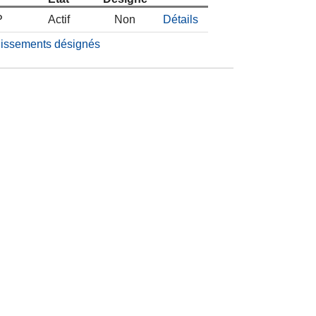
P
Actif
Non
Détails
blissements désignés