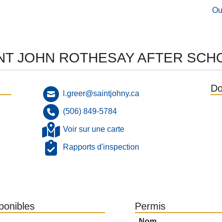
Ou
INT JOHN ROTHESAY AFTER SC
Do
l.greer@saintjohny.ca
(506) 849-5784
Voir sur une carte
Rapports d'inspection
sponibles
Permis
Nom