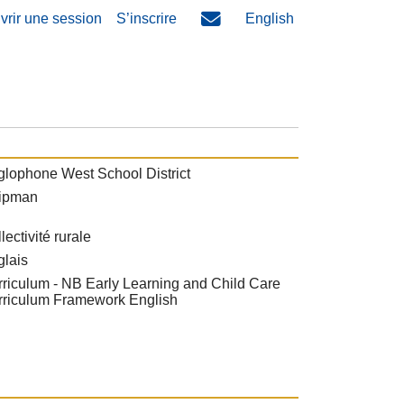
vrir une session
S’inscrire
English
lophone West School District
ipman
lectivité rurale
glais
riculum - NB Early Learning and Child Care
rriculum Framework English