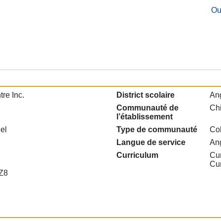
Ou
re Inc.
District scolaire
Ang
Communauté de
Ch
l’établissement
el
Type de communauté
Col
Langue de service
An
Curriculum
Cur
Cu
Z8