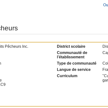
Ou
cheurs
its Pêcheurs Inc.
District scolaire
Dis
Communauté de
Ca
l’établissement
n
Type de communauté
Col
Langue de service
Fr
Curriculum
"Cu
e
ga
1C9