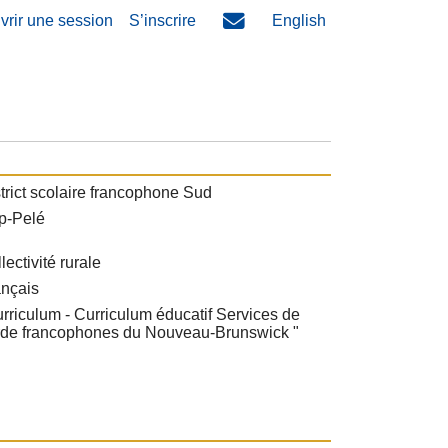
vrir une session
S’inscrire
English
trict scolaire francophone Sud
p-Pelé
lectivité rurale
ançais
rriculum - Curriculum éducatif Services de
rde francophones du Nouveau-Brunswick "