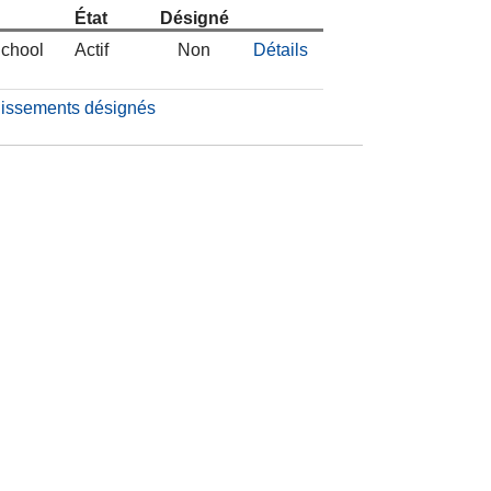
État
Désigné
School
Actif
Non
Détails
blissements désignés