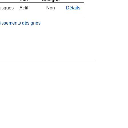
lusques
Actif
Non
Détails
blissements désignés