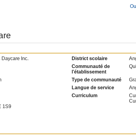
Ou
are
s Daycare Inc.
District scolaire
Ang
Communauté de
Qu
l’établissement
n
Type de communauté
Gra
Langue de service
An
Curriculum
Cur
Cu
E 1S9