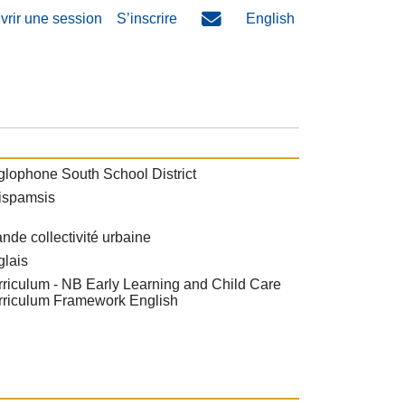
vrir une session
S’inscrire
English
lophone South School District
ispamsis
nde collectivité urbaine
glais
riculum - NB Early Learning and Child Care
rriculum Framework English