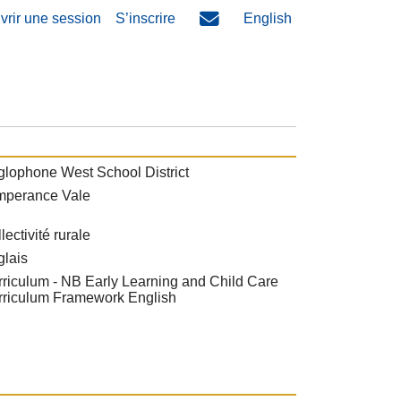
vrir une session
S’inscrire
English
lophone West School District
mperance Vale
lectivité rurale
glais
riculum - NB Early Learning and Child Care
rriculum Framework English