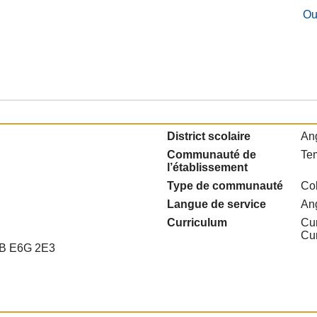
Ou
District scolaire
Ang
Communauté de
Te
l’établissement
Type de communauté
Col
Langue de service
An
Curriculum
Cur
Cu
NB E6G 2E3