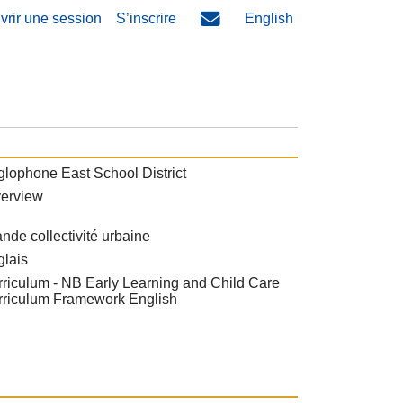
vrir une session
S’inscrire
English
lophone East School District
verview
nde collectivité urbaine
glais
riculum - NB Early Learning and Child Care
rriculum Framework English