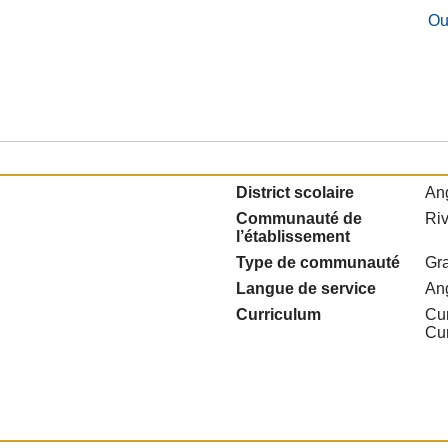
Ou
District scolaire
Ang
Communauté de
Ri
l’établissement
Type de communauté
Gra
Langue de service
An
Curriculum
Cur
Cu