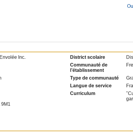
Ou
Envolée Inc.
District scolaire
Dis
Communauté de
Fre
l’établissement
n
Type de communauté
Gra
Langue de service
Fr
Curriculum
"Cu
ga
A 9M1