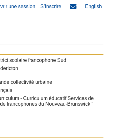
vrir une session
S’inscrire
English
trict scolaire francophone Sud
dericton
nde collectivité urbaine
ançais
rriculum - Curriculum éducatif Services de
rde francophones du Nouveau-Brunswick "