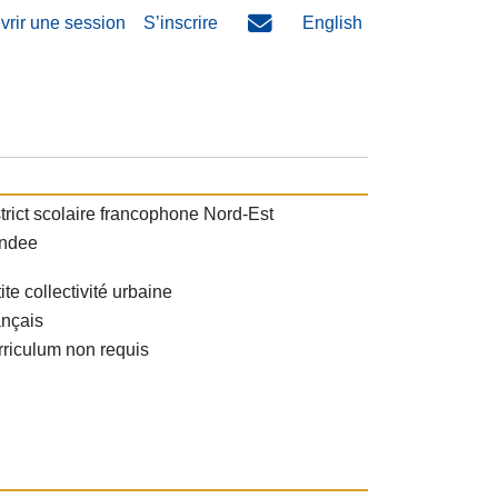
vrir une session
S’inscrire
English
trict scolaire francophone Nord-Est
ndee
ite collectivité urbaine
ançais
riculum non requis