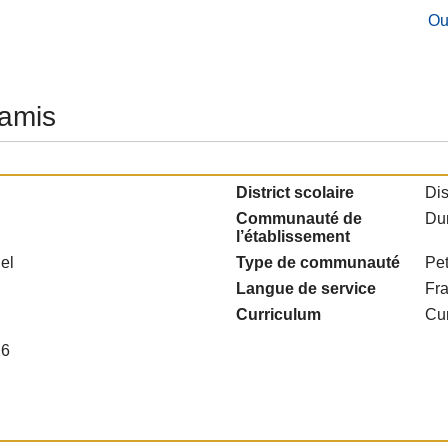
Ou
 amis
District scolaire
Dis
Communauté de
Du
l’établissement
el
Type de communauté
Pet
Langue de service
Fr
Curriculum
Cur
X6