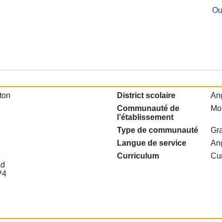
Ou
ton
District scolaire
Ang
Communauté de
Mo
l’établissement
Type de communauté
Gra
Langue de service
An
Curriculum
Cur
ad
P4