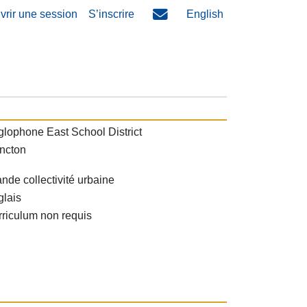
vrir une session
S’inscrire
English
lophone East School District
ncton
nde collectivité urbaine
glais
riculum non requis