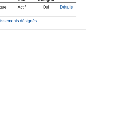
ique
Actif
Oui
Détails
blissements désignés