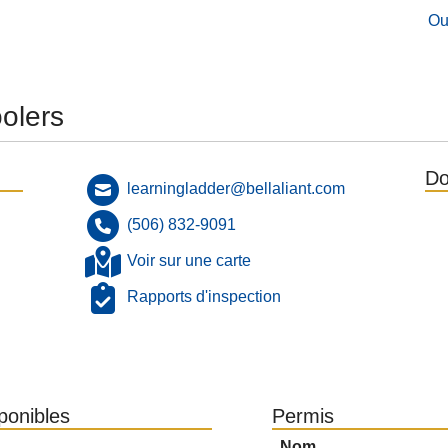
Ou
olers
Do
learningladder@bellaliant.com
(506) 832-9091
Voir sur une carte
Rapports d'inspection
sponibles
Permis
Nom