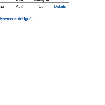
ing
Actif
Oui
Détails
blissements désignés